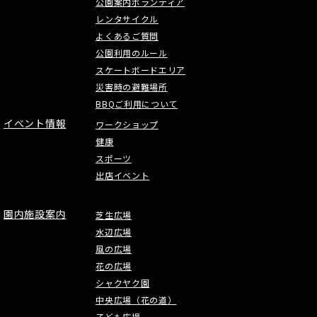
公園案内ボランティア
レンタサイクル
よくあるご質問
公園利用のルール
スケートボードエリア
災害時の避難場所
BBQご利用について
イベント情報
ワークショップ
健康
スポーツ
出店イベント
園内施設案内
芝生広場
水辺広場
風の広場
花の広場
シャクヤク園
中央広場（花の道）
子ども広場