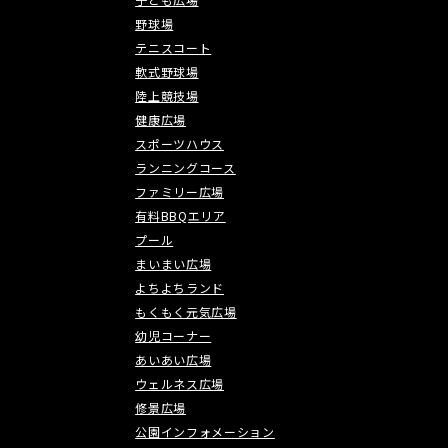
野球場
テニスコート
軟式野球場
陸上競技場
健康広場
スポーツハウス
ランニングコース
ファミリー広場
有料BBQエリア
プール
まいまい広場
よちよちランド
もくもく元気広場
幼児コーナー
あいあい広場
ウェルネス広場
修景広場
公園インフォメーション